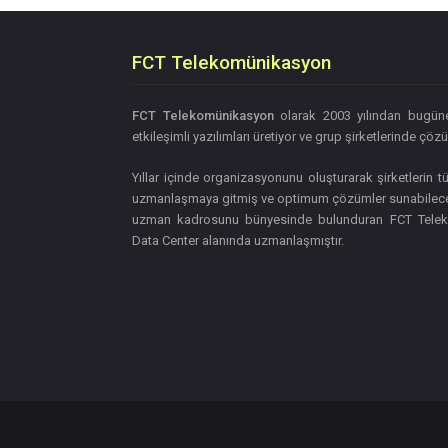
FCT Telekomünikasyon
FCT Telekomünikasyon
olarak 2003 yılından bugü
etkileşimli yazılımları üretiyor ve grup şirketlerinde ç
Yıllar içinde organizasyonunu oluşturarak şirketlerin tü
uzmanlaşmaya gitmiş ve optimum çözümler sunabilecek
uzman kadrosunu bünyesinde bulunduran FCT Teleko
Data Center alanında uzmanlaşmıştır.